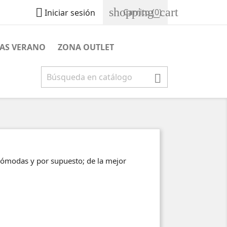
shopping_cart

Carrito
(0)
Iniciar sesión
JAS VERANO
ZONA OUTLET

 cómodas y por supuesto; de la mejor