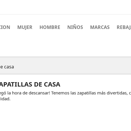
CION
MUJER
HOMBRE
NIÑOS
MARCAS
REBA
de casa
APATILLAS DE CASA
egó la hora de descansar! Tenemos las zapatillas más divertidas,
lidad.