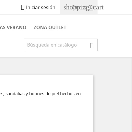
shopping_cart

Carrito
(0)
Iniciar sesión
JAS VERANO
ZONA OUTLET

s, sandalias y botines de piel hechos en