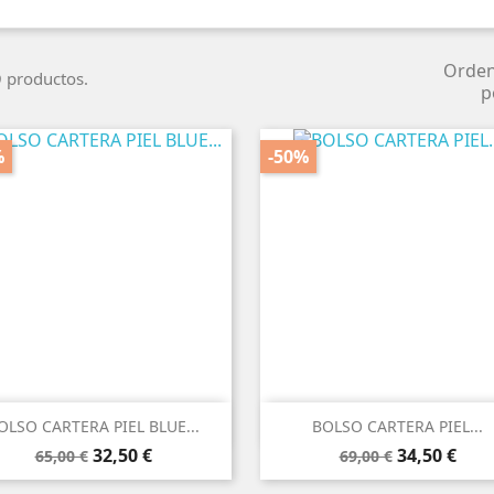
Orde
 productos.
p
%
-50%


Vista rápida
Vista rápida
OLSO CARTERA PIEL BLUE...
BOLSO CARTERA PIEL...
Precio
Precio
Precio
Precio
32,50 €
34,50 €
65,00 €
69,00 €
base
base