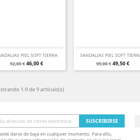


Vista rápida
Vista rápida
ANDALIAS PIEL SOFT TIERRA
SANDALIAS PIEL SOFT TIERRA
Precio
Precio
Precio
Precio
46,00 €
49,50 €
92,00 €
99,00 €
base
base
trando 1-9 de 9 artículo(s)
ede darse de baja en cualquier momento. Para ello,