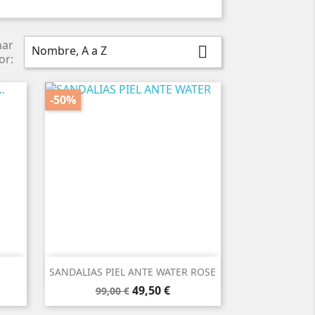
nar
Nombre, A a Z

or:
-50%

Vista rápida
SANDALIAS PIEL ANTE WATER ROSE
Precio
Precio
49,50 €
99,00 €
base