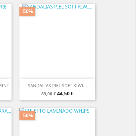
-50%

Vista rápida
MINT
SANDALIAS PIEL SOFT KIWI...
Precio
Precio
44,50 €
89,00 €
base
-50%