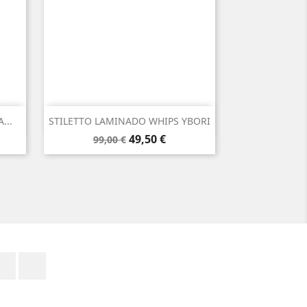

Vista rápida
...
STILETTO LAMINADO WHIPS YBORI
Precio
Precio
49,50 €
99,00 €
base
Facebook
Instagram