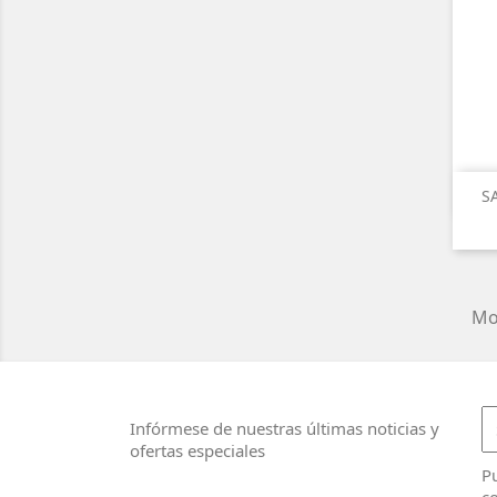
S
Mos
Infórmese de nuestras últimas noticias y
ofertas especiales
Pu