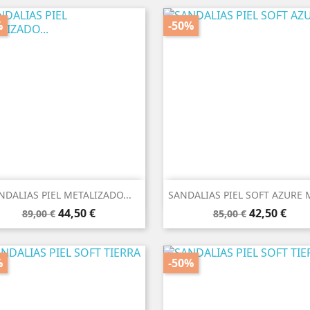
%
-50%


Vista rápida
Vista rápida
NDALIAS PIEL METALIZADO...
SANDALIAS PIEL SOFT AZURE 
Precio
Precio
Precio
Precio
44,50 €
42,50 €
89,00 €
85,00 €
base
base
%
-50%