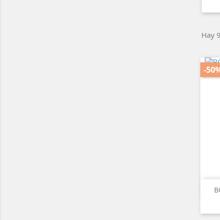
Hay 9
-50
B